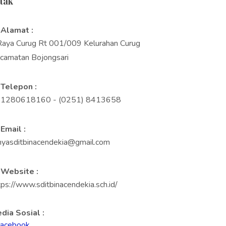
tak
Alamat :
.Raya Curug Rt 001/009 Kelurahan Curug
camatan Bojongsari
Telepon :
1280618160 - (0251) 8413658
Email :
nyasditbinacendekia@gmail.com
Website :
tps://www.sditbinacendekia.sch.id/
dia Sosial :
acebook