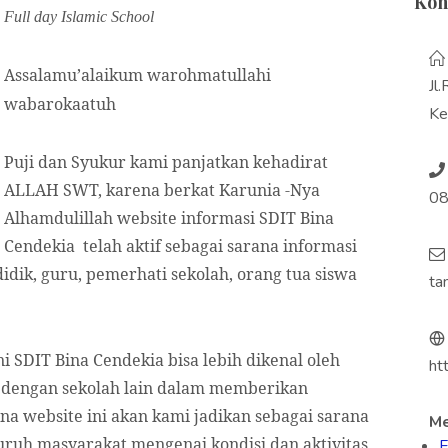
Kon
Full day Islamic School
Assalamu’alaikum warohmatullahi
Jl
wabarokaatuh
Ke
Puji dan Syukur kami panjatkan kehadirat
ALLAH SWT, karena berkat Karunia -Nya
08
Alhamdulillah website informasi SDIT Bina
Cendekia telah aktif sebagai sarana informasi
idik, guru, pemerhati sekolah, orang tua siswa
ta
 SDIT Bina Cendekia bisa lebih dikenal oleh
ht
i dengan sekolah lain dalam memberikan
na website ini akan kami jadikan sebagai sarana
Me
ruh masyarakat mengenai kondisi dan aktivitas
F