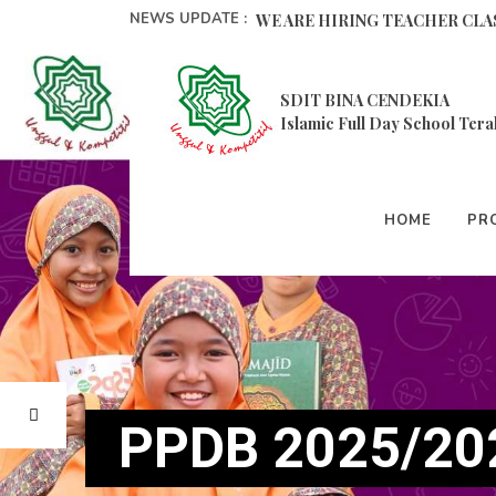
NEWS UPDATE :
Pelatihan Pembelajaran Metode
SDIT BINA CENDEKIA
9 Cara Memperbaiki Mental Anak
Islamic Full Day School Tera
Selalu Mengingat Allah, Inilah 5 
Pesantren Ramadhan 1444 H SDI
HOME
PRO
Amazing Keputrian Siswa Kelas 4
Kegiatan Program Organisasi P
Ekstrakurikuler Taekwondo...
Pesantren Kilat Ramadhan 1443H
PPDB 2025/202
BERHIAS KEJUJURAN DALAM ME
WE ARE HIRING TEACHER CLAS