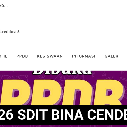
 CAHAYAKU...
 Yang Sering Dimarahi...
kreditasi A
Cara Bersyukur ...
T Bina Cendekia...
FIL
PPDB
KESISWAAN
INFORMASI
GALERI
-6...
enggerak (POP) Program Multimed...
 SDIT Bina Cendekia Sukses Dil...
6 SDIT BINA CENDE
NDIDIK...
S...