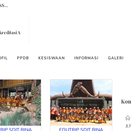
 CAHAYAKU...
GALERI
 Yang Sering Dimarahi...
kreditasi A
Cara Bersyukur ...
Pen
T Bina Cendekia...
FIL
PPDB
KESISWAAN
INFORMASI
GALERI
-6...
enggerak (POP) Program Multimed...
Kon
 SDIT Bina Cendekia Sukses Dil...
NDIDIK...
S...
Jl
RIP SDIT BINA
EDUTRIP SDIT BINA