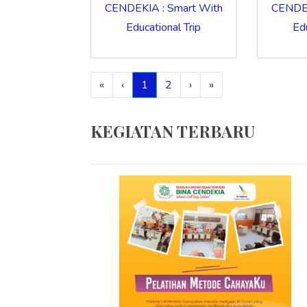
CENDEKIA : Smart With
CENDEK
Educational Trip
Edu
«
‹
1
2
›
»
KEGIATAN TERBARU