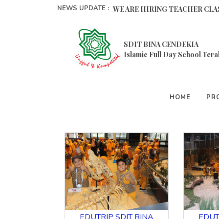
NEWS UPDATE :
Pelatihan Pembelajaran Metode
SDIT BINA CENDEKIA
9 Cara Memperbaiki Mental Anak
Islamic Full Day School Tera
Selalu Mengingat Allah, Inilah 5 
Pesantren Ramadhan 1444 H SDI
HOME
PRO
GALERI
Amazing Keputrian Siswa Kelas 4
Kegiatan Program Organisasi P
Ekstrakurikuler Taekwondo...
Pesantren Kilat Ramadhan 1443H
BERHIAS KEJUJURAN DALAM ME
WE ARE HIRING TEACHER CLAS
EDUTRIP SDIT BINA
EDUT