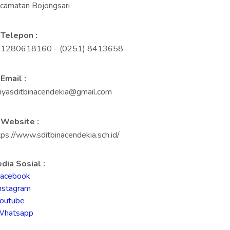
camatan Bojongsari
Telepon :
1280618160 - (0251) 8413658
Email :
nyasditbinacendekia@gmail.com
Website :
tps://www.sditbinacendekia.sch.id/
dia Sosial :
acebook
nstagram
outube
Whatsapp