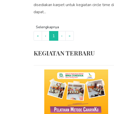
disediakan karpet untuk kegiatan circle time 
dapat...
Selengkapnya
«
‹
1
›
»
KEGIATAN TERBARU