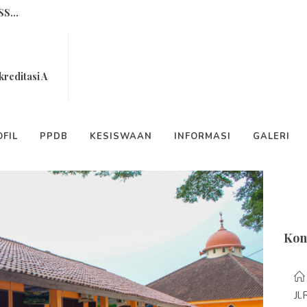
S...
 CAHAYAKU...
Fasilitas
 Yang Sering Dimarahi...
kreditasi A
Cara Bersyukur ...
Pen
T Bina Cendekia...
FIL
PPDB
KESISWAAN
INFORMASI
GALERI
-6...
enggerak (POP) Program Multimed...
Kon
 SDIT Bina Cendekia Sukses Dil...
NDIDIK...
Jl