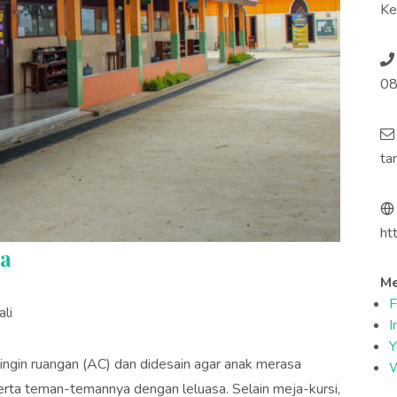
Ke
08
ta
ht
ia
Me
F
li
I
Y
ngin ruangan (AC) dan didesain agar anak merasa
erta teman-temannya dengan leluasa. Selain meja-kursi,