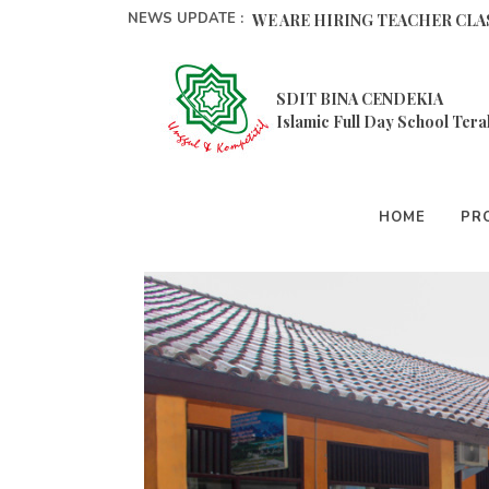
NEWS UPDATE :
WE ARE HIRING TEACHER CLAS
Pelatihan Pembelajaran Metode
SDIT BINA CENDEKIA
9 Cara Memperbaiki Mental Anak
Islamic Full Day School Tera
Selalu Mengingat Allah, Inilah 5 
Pesantren Ramadhan 1444 H SDI
HOME
PRO
Amazing Keputrian Siswa Kelas 4
Kegiatan Program Organisasi P
Ekstrakurikuler Taekwondo...
Pesantren Kilat Ramadhan 1443H
BERHIAS KEJUJURAN DALAM ME