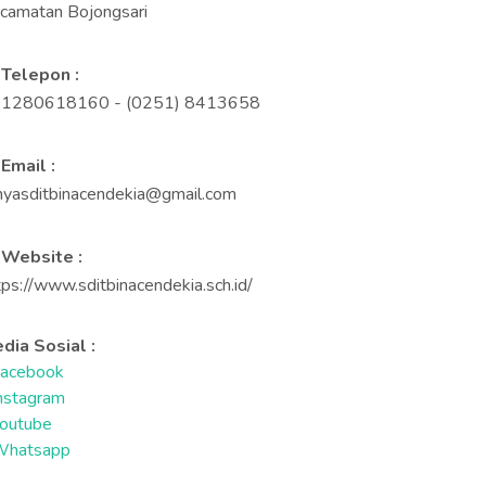
camatan Bojongsari
Telepon :
1280618160 - (0251) 8413658
Email :
nyasditbinacendekia@gmail.com
Website :
tps://www.sditbinacendekia.sch.id/
dia Sosial :
acebook
nstagram
outube
Whatsapp